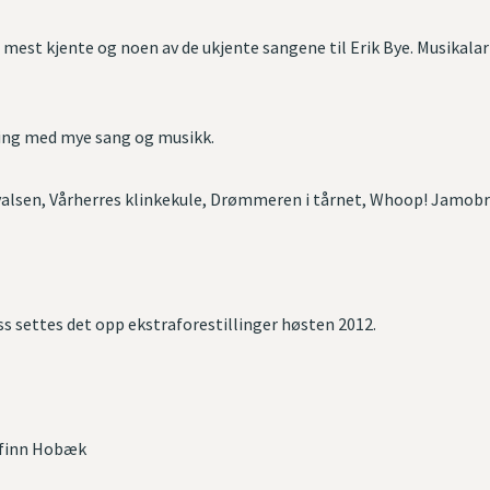
e mest kjente og noen av de ukjente sangene til Erik Bye. Musikal
ing med mye sang og musikk.
rvalsen, Vårherres klinkekule, Drømmeren i tårnet, Whoop! Jamob
ss settes det opp ekstraforestillinger høsten 2012.
gfinn Hobæk