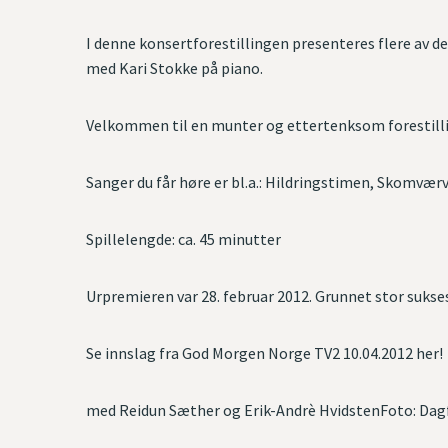
I denne konsertforestillingen presenteres flere av d
med Kari Stokke på piano.
Velkommen til en munter og ettertenksom forestill
Sanger du får høre er bl.a.: Hildringstimen, Skomvæ
Spillelengde: ca. 45 minutter
Urpremieren var 28. februar 2012. Grunnet stor sukse
Se innslag fra God Morgen Norge TV2 10.04.2012 her!
med Reidun Sæther og Erik-Andrè HvidstenFoto: Da