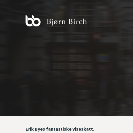
Skip
to
content
Erik Byes fantastiske viseskatt.